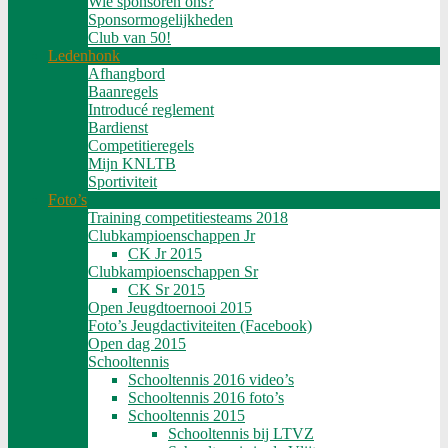
Wie sponsoren ons?
Sponsormogelijkheden
Club van 50!
Ledenhonk
Afhangbord
Baanregels
Introducé reglement
Bardienst
Competitieregels
Mijn KNLTB
Sportiviteit
Foto’s
Training competitiesteams 2018
Clubkampioenschappen Jr
CK Jr 2015
Clubkampioenschappen Sr
CK Sr 2015
Open Jeugdtoernooi 2015
Foto’s Jeugdactiviteiten (Facebook)
Open dag 2015
Schooltennis
Schooltennis 2016 video’s
Schooltennis 2016 foto’s
Schooltennis 2015
Schooltennis bij LTVZ