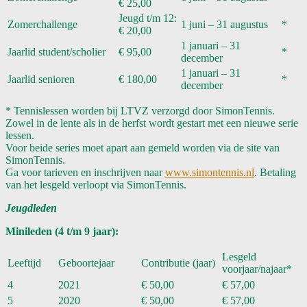
€ 25,00
Jeugd t/m 12:
Zomerchallenge
1 juni – 31 augustus
*
€ 20,00
1 januari – 31
Jaarlid student/scholier
€ 95,00
*
december
1 januari – 31
Jaarlid senioren
€ 180,00
*
december
* Tennislessen worden bij LTVZ verzorgd door SimonTennis.
Zowel in de lente als in de herfst wordt gestart met een nieuwe serie
lessen.
Voor beide series moet apart aan gemeld worden via de site van
SimonTennis.
Ga voor tarieven en inschrijven naar
www.simontennis.nl
. Betaling
van het lesgeld verloopt via SimonTennis.
Jeugdleden
Minileden (4 t/m 9 jaar):
Lesgeld
Leeftijd
Geboortejaar
Contributie (jaar)
voorjaar/najaar*
4
2021
€ 50,00
€ 57,00
5
2020
€ 50,00
€ 57,00