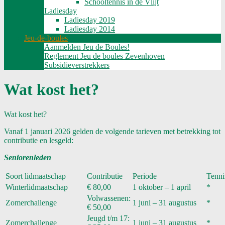
Schooltennis in de Vlijt
Ladiesday
Ladiesday 2019
Ladiesday 2014
Jeu-de-boules
Aanmelden Jeu de Boules!
Reglement Jeu de boules Zevenhoven
Subsidieverstrekkers
Wat kost het?
Wat kost het?
Vanaf 1 januari 2026 gelden de volgende tarieven met betrekking tot
contributie en lesgeld:
Seniorenleden
Soort lidmaatschap
Contributie
Periode
Tenni
Winterlidmaatschap
€ 80,00
1 oktober – 1 april
*
Volwassenen:
Zomerchallenge
1 juni – 31 augustus
*
€ 50,00
Jeugd t/m 17:
Zomerchallenge
1 juni – 31 augustus
*