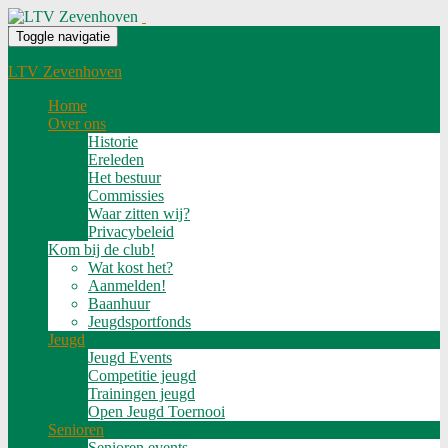
Toggle navigatie
LTV Zevenhoven
Home
Over ons
Historie
Ereleden
Het bestuur
Commissies
Waar zitten wij?
Privacybeleid
Kom bij de club!
Wat kost het?
Aanmelden!
Baanhuur
Jeugdsportfonds
Jeugd
Jeugd Events
Competitie jeugd
Trainingen jeugd
Open Jeugd Toernooi
Senioren
Senioren events