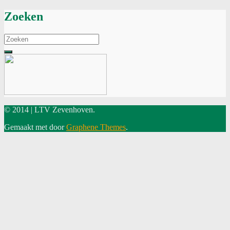
Zoeken
Search
for:
© 2014 | LTV Zevenhoven.
Gemaakt met
door
Graphene Themes
.